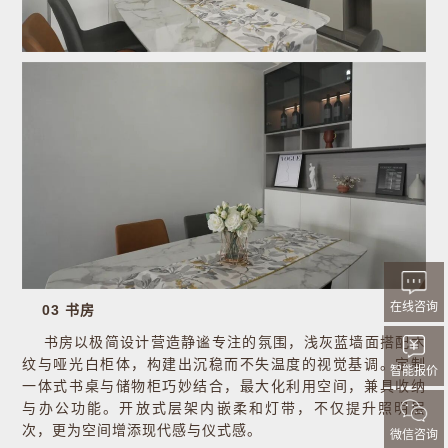
在线咨询
03 书房
书房以极简设计营造静谧专注的氛围，浅灰蓝墙面搭配木
纹与哑光白柜体，构建出沉稳而不失温度的视觉基调。定制
智能报价
一体式书桌与储物柜巧妙结合，最大化利用空间，兼具收纳
与办公功能。开放式层架内嵌柔和灯带，不仅提升照明层
次，更为空间增添现代感与仪式感。
微信咨询