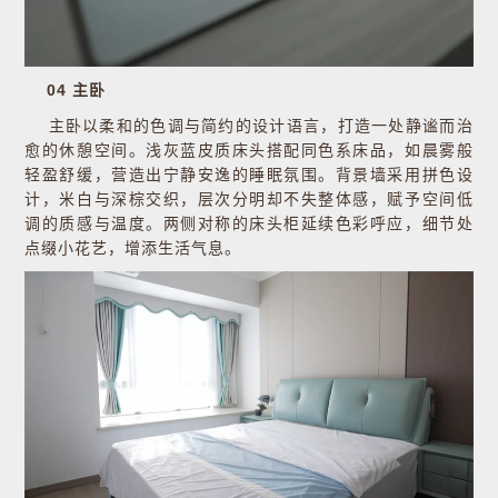
04 主卧
主卧以柔和的色调与简约的设计语言，打造一处静谧而治
愈的休憩空间。浅灰蓝皮质床头搭配同色系床品，如晨雾般
轻盈舒缓，营造出宁静安逸的睡眠氛围。背景墙采用拼色设
计，米白与深棕交织，层次分明却不失整体感，赋予空间低
调的质感与温度。两侧对称的床头柜延续色彩呼应，细节处
点缀小花艺，增添生活气息。