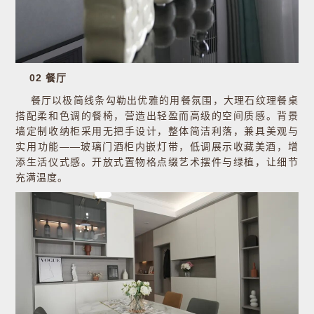
02 餐厅
餐厅以极简线条勾勒出优雅的用餐氛围，大理石纹理餐桌
搭配柔和色调的餐椅，营造出轻盈而高级的空间质感。背景
墙定制收纳柜采用无把手设计，整体简洁利落，兼具美观与
实用功能——玻璃门酒柜内嵌灯带，低调展示收藏美酒，增
添生活仪式感。开放式置物格点缀艺术摆件与绿植，让细节
充满温度。