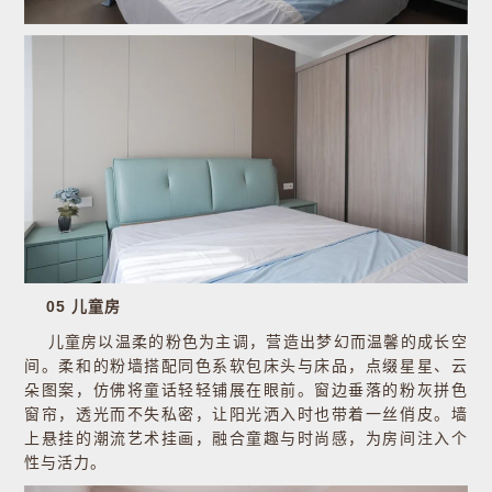
05 儿童房
儿童房以温柔的粉色为主调，营造出梦幻而温馨的成长空
间。柔和的粉墙搭配同色系软包床头与床品，点缀星星、云
朵图案，仿佛将童话轻轻铺展在眼前。窗边垂落的粉灰拼色
窗帘，透光而不失私密，让阳光洒入时也带着一丝俏皮。墙
上悬挂的潮流艺术挂画，融合童趣与时尚感，为房间注入个
性与活力。