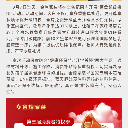
9月7日当天，金煌家装将在全省范围内开展“百盘超级拼
团”活动。活动期间，客户不仅可享多重签单礼遇，更可尊享
多项环保升级特权：全房免费升级蓝天豚硅藻水性涂料，净
化室内空气，吸附净化率达97%以上，让孩子在家呼吸更安
心；全房水管免费升级为意大利原装进口顶大金刚CH+系
列，保障用水健康；前10名签单客户更可获赠美国席梦思乳
胶床垫一床，为孩子提供优质睡眠保障。教师凭有效证件到
场，可享专属礼遇。
本次活动深度融合“健康环保”与“开学关怀”两大主题，通
过材料升级、施工保障、消费补贴等多重特权，切实解决家
长对孩子居家健康环境的担忧。金煌家装以国家专利木芯硅
藻板、ENF级环保标准、蓝天豚硅藻涂料等核心材料体系，
承诺“环保不达标，砸无赦”，真正做到“装修完毕，安心入
住”。