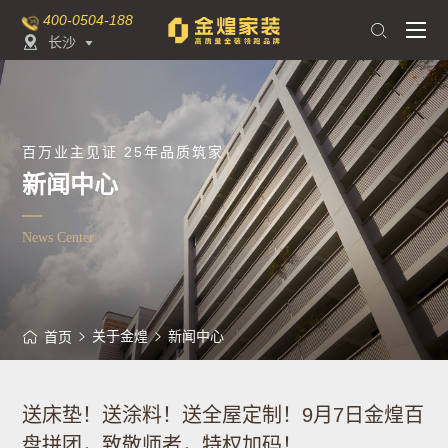
400-0504-188

长沙

百万业主见证 25年品质筑家
新闻中心
News Center
关于金煌
新闻中心
首页
送床垫！送涂料！送全屋定制！9月7日金煌百
盘拼团，致敬师者，特权加码！